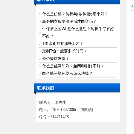
什么是仿棉？仿棉与纯棉相比那个好？
新买的衣服要清洗后才能穿吗？
牛仔裤上的WL是什么意思？纯棉牛仔裤好
不好？
T恤印刷都有那些工艺？
定制T恤一般要多长时间？
是否提供发票？
什么是丝网印刷？丝网印刷好不好？
白色裤子染色染污怎么洗掉？
联系我们
联系人：李先生
电 话：18701387006(可加微信)
Q Q：714711428