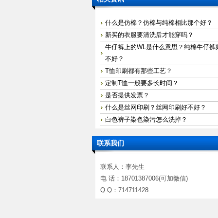
什么是仿棉？仿棉与纯棉相比那个好？
新买的衣服要清洗后才能穿吗？
牛仔裤上的WL是什么意思？纯棉牛仔裤
不好？
T恤印刷都有那些工艺？
定制T恤一般要多长时间？
是否提供发票？
什么是丝网印刷？丝网印刷好不好？
白色裤子染色染污怎么洗掉？
联系我们
联系人：李先生
电 话：18701387006(可加微信)
Q Q：714711428