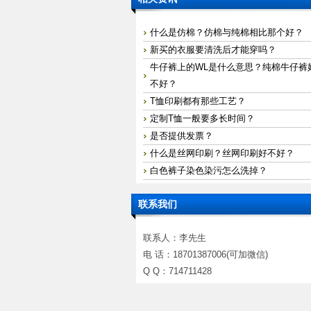
什么是仿棉？仿棉与纯棉相比那个好？
新买的衣服要清洗后才能穿吗？
牛仔裤上的WL是什么意思？纯棉牛仔裤
不好？
T恤印刷都有那些工艺？
定制T恤一般要多长时间？
是否提供发票？
什么是丝网印刷？丝网印刷好不好？
白色裤子染色染污怎么洗掉？
联系我们
联系人：李先生
电 话：18701387006(可加微信)
Q Q：714711428