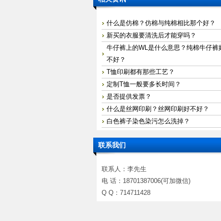
什么是仿棉？仿棉与纯棉相比那个好？
新买的衣服要清洗后才能穿吗？
牛仔裤上的WL是什么意思？纯棉牛仔裤
不好？
T恤印刷都有那些工艺？
定制T恤一般要多长时间？
是否提供发票？
什么是丝网印刷？丝网印刷好不好？
白色裤子染色染污怎么洗掉？
联系我们
联系人：李先生
电 话：18701387006(可加微信)
Q Q：714711428