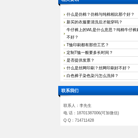
什么是仿棉？仿棉与纯棉相比那个好？
新买的衣服要清洗后才能穿吗？
牛仔裤上的WL是什么意思？纯棉牛仔裤
不好？
T恤印刷都有那些工艺？
定制T恤一般要多长时间？
是否提供发票？
什么是丝网印刷？丝网印刷好不好？
白色裤子染色染污怎么洗掉？
联系我们
联系人：李先生
电 话：18701387006(可加微信)
Q Q：714711428