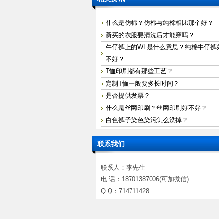
什么是仿棉？仿棉与纯棉相比那个好？
新买的衣服要清洗后才能穿吗？
牛仔裤上的WL是什么意思？纯棉牛仔裤
不好？
T恤印刷都有那些工艺？
定制T恤一般要多长时间？
是否提供发票？
什么是丝网印刷？丝网印刷好不好？
白色裤子染色染污怎么洗掉？
联系我们
联系人：李先生
电 话：18701387006(可加微信)
Q Q：714711428