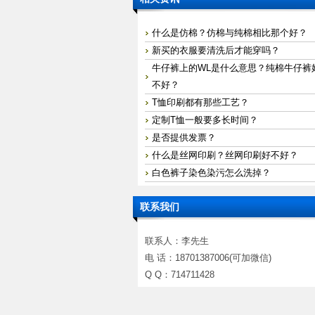
什么是仿棉？仿棉与纯棉相比那个好？
新买的衣服要清洗后才能穿吗？
牛仔裤上的WL是什么意思？纯棉牛仔裤
不好？
T恤印刷都有那些工艺？
定制T恤一般要多长时间？
是否提供发票？
什么是丝网印刷？丝网印刷好不好？
白色裤子染色染污怎么洗掉？
联系我们
联系人：李先生
电 话：18701387006(可加微信)
Q Q：714711428