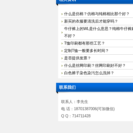
什么是仿棉？仿棉与纯棉相比那个好？
新买的衣服要清洗后才能穿吗？
牛仔裤上的WL是什么意思？纯棉牛仔裤
不好？
T恤印刷都有那些工艺？
定制T恤一般要多长时间？
是否提供发票？
什么是丝网印刷？丝网印刷好不好？
白色裤子染色染污怎么洗掉？
联系我们
联系人：李先生
电 话：18701387006(可加微信)
Q Q：714711428